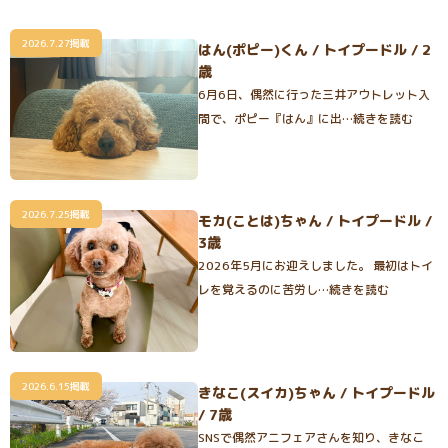
2026.7.27掲載
はん(ポピー)くん / トイプードル / 2
歳
6月6日、偶然に行った三井アウトレット入
間で、ポピー『はん』に出…続きを読む
2026.7.25掲載
モカ(ことは)ちゃん / トイプードル /
3歳
2026年5月にお迎えしました。 最初はトイ
レを覚えるのに苦労し…続きを読む
2026.6.15掲載
きなこ(スイカ)ちゃん / トイプードル
/ 7歳
SNSで偶然アニフェアさんを知り、きなこ