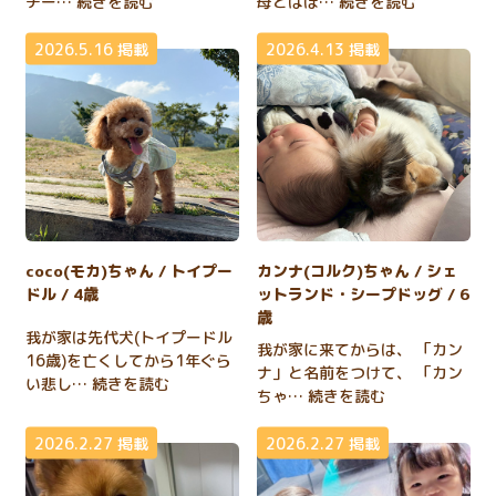
チー… 続きを読む
母とはほ… 続きを読む
2026.5.16 掲載
2026.4.13 掲載
coco(モカ)ちゃん / トイプー
カンナ(コルク)ちゃん / シェ
ドル / 4歳
ットランド・シープドッグ / 6
歳
我が家は先代犬(トイプードル
我が家に来てからは、 「カン
16歳)を亡くしてから1年ぐら
ナ」と名前をつけて、 「カン
い悲し… 続きを読む
ちゃ… 続きを読む
2026.2.27 掲載
2026.2.27 掲載