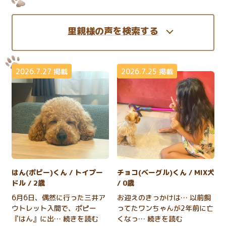
里親様の声を検索する
2026.7.27 掲載
2026.7.25 掲載
はん(ポピー)くん / トイプー
チョコ(ベーグル)くん / MIX犬
ドル / 2歳
/ 0歳
6月6日、偶然に行った三井ア
お迎えのきっかけは… 以前飼
ウトレット入間で、ポピー
ってたワンちゃんが2年前に亡
『はん』に出… 続きを読む
くなっ… 続きを読む