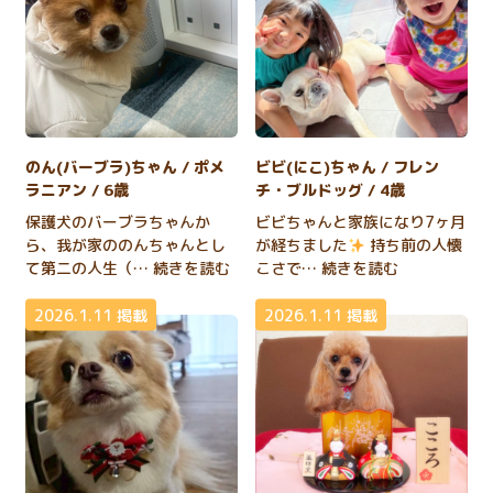
のん(バーブラ)ちゃん / ポメ
ビビ(にこ)ちゃん / フレン
ラニアン / 6歳
チ・ブルドッグ / 4歳
保護犬のバーブラちゃんか
ビビちゃんと家族になり7ヶ月
ら、我が家ののんちゃんとし
が経ちました
持ち前の人懐
て第二の人生（… 続きを読む
こさで… 続きを読む
2026.1.11 掲載
2026.1.11 掲載