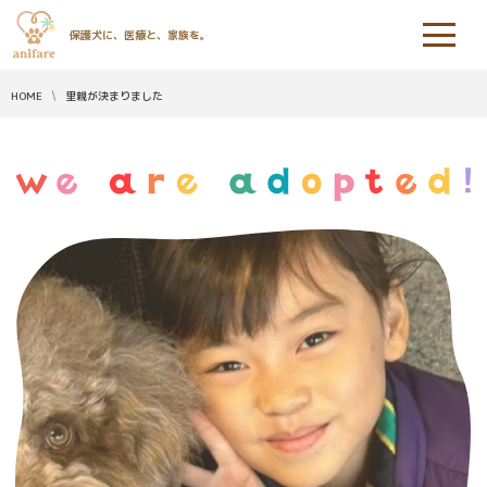
保護犬に、医療と、家族を。
HOME
里親が決まりました