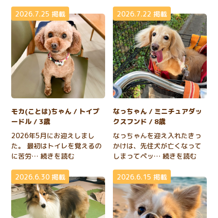
2026.7.25 掲載
2026.7.22 掲載
モカ(ことは)ちゃん / トイプ
なっちゃん / ミニチュアダッ
ードル / 3歳
クスフンド / 8歳
2026年5月にお迎えしまし
なっちゃんを迎え入れたきっ
た。 最初はトイレを覚えるの
かけは、先住犬が亡くなって
に苦労… 続きを読む
しまってペッ… 続きを読む
2026.6.30 掲載
2026.6.15 掲載