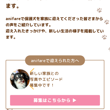
ます。
anifareで保護犬を家族に迎えてくださった皆さまから
の声をご紹介しています。
迎え入れたきっかけや、新しい生活の様子を掲載してい
ます。
anifareで迎えられた方へ
新しい家族との
写真やエピソード
募集中です！
募集はこちらから ▶︎