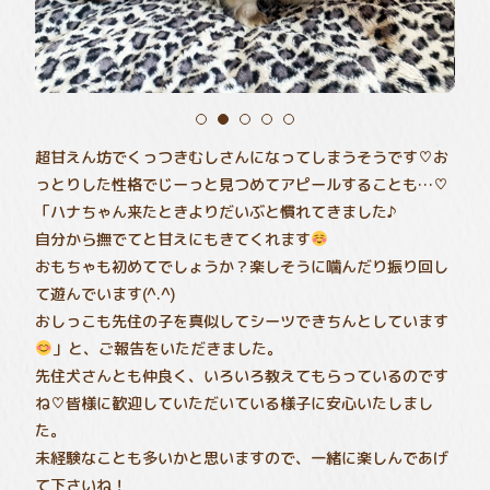
超甘えん坊でくっつきむしさんになってしまうそうです♡お
っとりした性格でじーっと見つめてアピールすることも…♡
「ハナちゃん来たときよりだいぶと慣れてきました♪
自分から撫でてと甘えにもきてくれます
おもちゃも初めてでしょうか？楽しそうに噛んだり振り回し
て遊んでいます(^.^)
おしっこも先住の子を真似してシーツできちんとしています
」と、ご報告をいただきました。
先住犬さんとも仲良く、いろいろ教えてもらっているのです
ね♡皆様に歓迎していただいている様子に安心いたしまし
た。
未経験なことも多いかと思いますので、一緒に楽しんであげ
て下さいね！