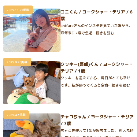
2025.11.25掲載
コニくん / ヨークシャー・テリア / 6
歳
anifareさんのインスタを見ていた娘から、
昨年末に7歳で急逝…続きを読む
2025.9.25掲載
クッキー(吾郎)くん / ヨークシャー・
テリア / 1歳
クッキーを迎えてから、毎日がとても幸せ
です。私が帰ってくると全身…続きを読む
2025.4.3掲載
チャコちゃん / ヨークシャー・テリア
/ 7歳
ちゃこを迎えて1年が経ちました。 迎えた時