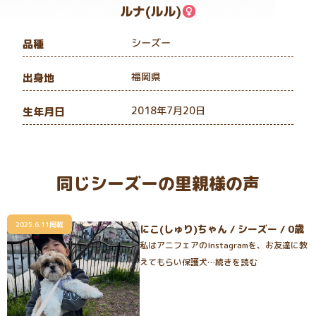
ルナ(ルル)
シーズー
品種
福岡県
出身地
2018年7月20日
生年月日
同じシーズーの里親様の声
2025.6.11掲載
にこ(しゅり)ちゃん / シーズー / 0歳
私はアニフェアのInstagramを、お友達に教
えてもらい保護犬…続きを読む