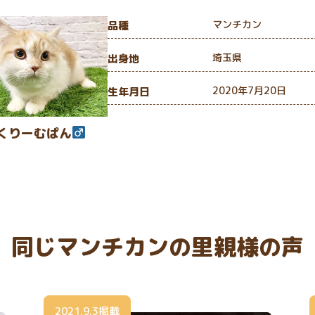
マンチカン
品種
埼玉県
出身地
2020年7月20日
生年月日
くりーむぱん
同じマンチカンの里親様の声
2021.9.3掲載