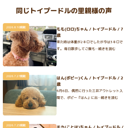
同じトイプードルの里親様の声
2026.8.10掲載
もも(ロロ)ちゃん / トイプードル / 7
歳
来た時は体重が2キロでしたが今は3キロで
す。 毎日散歩してご飯も…続きを読む
2026.7.27掲載
はん(ポピー)くん / トイプードル / 2
歳
6月6日、偶然に行った三井アウトレット入
間で、ポピー『はん』に出…続きを読む
2026.7.25掲載
モカ(ことは)ちゃん / トイプードル /