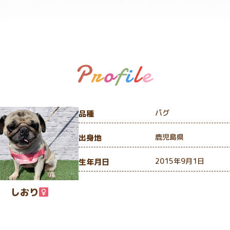
パグ
品種
鹿児島県
出身地
2015年9月1日
生年月日
しおり