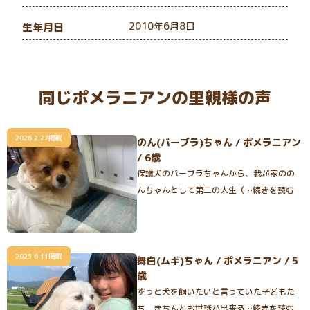
2010年6月8日
生年月日
同じポメラニアンの里親様の声
2026.2.27掲載
のん(バーブラ)ちゃん / ポメラニアン
/ 6歳
保護犬のバーブラちゃんから、我が家のの
んちゃんとして第二の人生（…続きを読む
2025.6.11掲載
舞白(ムギ)ちゃん / ポメラニアン / 5
歳
ずっと犬を飼いたいと言っていた子どもた
ち、きちんとお世話が出来る…続きを読む