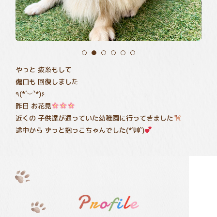
やっと 抜糸もして
傷口も 回復しました
٩(*´︶`*)۶
昨日 お花見
近くの 子供達が通っていた幼稚園に行ってきました
途中から ずっと抱っこちゃんでした(*´艸`)