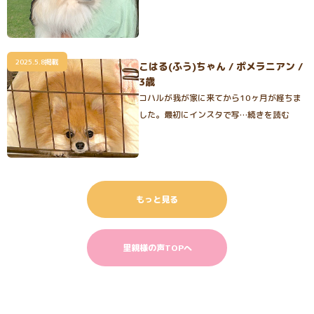
2025.5.8掲載
こはる(ふう)ちゃん / ポメラニアン /
3歳
コハルが我が家に来てから10ヶ月が経ちま
した。最初にインスタで写…続きを読む
もっと見る
里親様の声TOPへ