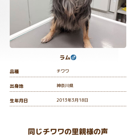
ラム
チワワ
品種
神奈川県
出身地
2013年3月18日
生年月日
同じチワワの里親様の声